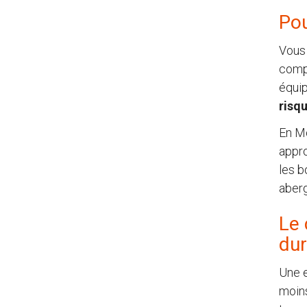
Pou
Vous 
compo
équip
risq
En Mo
appro
les b
aberg
Le 
dur
Une e
moins