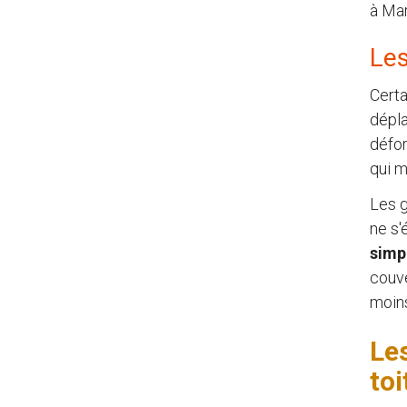
à Mar
Les
Certa
dépla
défor
qui m
Les g
ne s'
simp
couve
moins
Les
toi