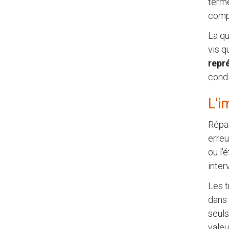
terme
compa
La qu
vis q
repr
condi
L'i
Répar
erreu
ou l'
inter
Les t
dans 
seuls
valeu