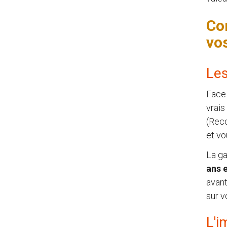
Co
vo
Les
Face
vrais
(Reco
et vo
La ga
ans e
avant
sur v
L'i