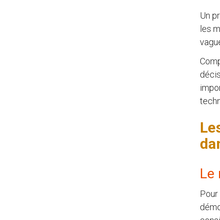
Un pr
les m
vague
Compa
décis
impor
techn
Les
da
Le 
Pour 
démou