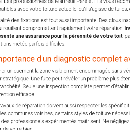
. Les professionnels de Martreuil Père et Fils vous reco
tibles avec votre toiture actuelle, qu'il s'agisse de tuiles,
alité des fixations est tout aussi importante. Des clous in
ui rouillent compromettent rapidement votre réparation.
In
ésente une assurance pour la pérennité de votre toit
, p
tions météo parfois difficiles.
mportance d'un diagnostic complet a
er uniquement la zone visiblement endommagée sans vérifi
r stratégique. Une fuite peut révéler un problème plus étend
étanchéité. Seule une inspection complète permet d'établir u
vention efficace.
ravaux de réparation doivent aussi respecter les spécificit
les communes voisines, certains styles de toiture nécessi
 des professionnels expérimentés maîtrisent. Ne négligez 
r de votre bien.