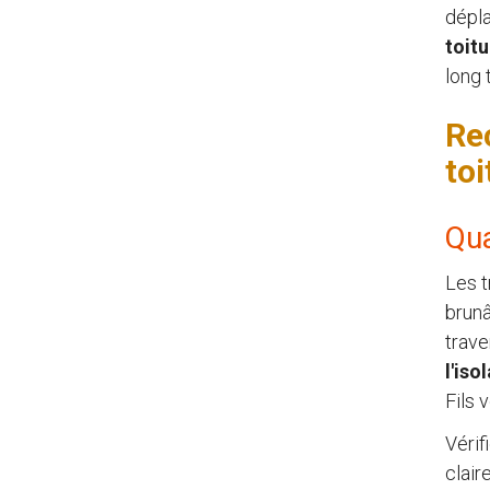
dépla
toit
long 
Re
to
Qua
Les t
brunâ
trave
l'iso
Fils 
Vérif
clair