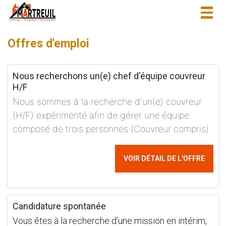
Togg
navig
Offres d'emploi
Nous recherchons un(e) chef d'équipe couvreur
H/F
Nous sommes à la recherche d'un(e) couvreur
(H/F) expérimenté afin de gérer une équipe
composé de trois personnes (Couvreur compris).
VOIR DÉTAIL DE L'OFFRE
Candidature spontanée
Vous êtes à la recherche d’une mission en intérim,