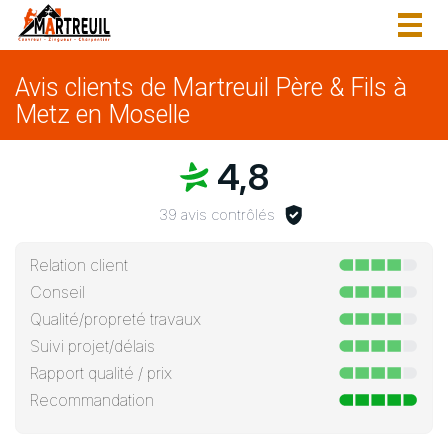
Togg
navig
Avis clients de Martreuil Père & Fils à
Metz en Moselle
4,8
39 avis contrôlés
Relation client
Conseil
Qualité/propreté travaux
Suivi projet/délais
Rapport qualité / prix
Recommandation